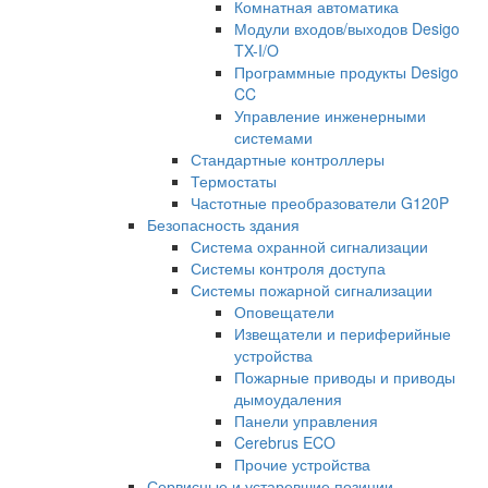
Комнатная автоматика
Модули входов/выходов Desigo
TX-I/O
Программные продукты Desigo
CC
Управление инженерными
системами
Стандартные контроллеры
Термостаты
Частотные преобразователи G120P
Безопасность здания
Система охранной сигнализации
Системы контроля доступа
Системы пожарной сигнализации
Оповещатели
Извещатели и периферийные
устройства
Пожарные приводы и приводы
дымоудаления
Панели управления
Cerebrus ECO
Прочие устройства
Сервисные и устаревшие позиции