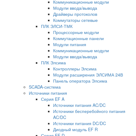
Коммуникационные модули
Модули ввода/вывода
Драйверы протоколов
Коммутаторы сетевые
ПЛК ЭЛСИ-ТМК
Процессорные модули
Коммутационные панели
Модули питания
Коммуникационные модули
Модули ввода/вывода
ПЛК Элсима
Контроллеры Элсима
Модули расширения ЭЛСИМА 24В
Панель оператора Элсима
SCADA-система
Источники питания
Серия EF A
Источники питания AC/DC
Источники бесперебойного питания
AC/DC
Источники питания DC/DC
Диодный модуль EF R
Серия EF D