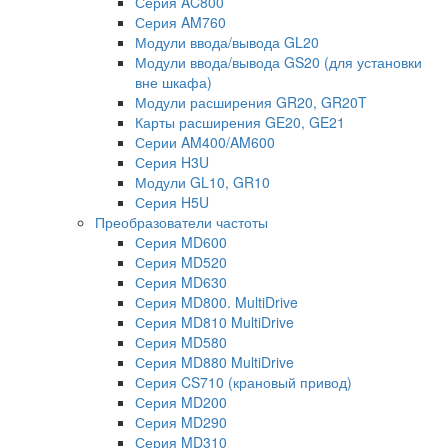
Серия AC800
Серия AM760
Модули ввода/вывода GL20
Модули ввода/вывода GS20 (для установки
вне шкафа)
Модули расширения GR20, GR20T
Карты расширения GE20, GE21
Серии AM400/AM600
Серия H3U
Модули GL10, GR10
Серия H5U
Преобразователи частоты
Серия MD600
Серия MD520
Серия MD630
Серия MD800. MultiDrive
Серия MD810 MultiDrive
Серия MD580
Серия MD880 MultiDrive
Серия CS710 (крановый привод)
Серия MD200
Серия MD290
Серия MD310