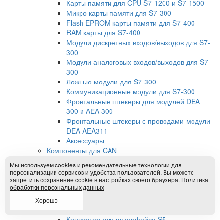
Карты памяти для CPU S7-1200 и S7-1500
Микро карты памяти для S7-300
Flash EPROM карты памяти для S7-400
RAM карты для S7-400
Модули дискретных входов/выходов для S7-
300
Модули аналоговых входов/выходов для S7-
300
Ложные модули для S7-300
Коммуникационные модули для S7-300
Фронтальные штекеры для модулей DEA
300 и AEA 300
Фронтальные штекеры с проводами-модули
DEA-AEA311
Аксессуары
Компоненты для CAN
Шлюзы Profibus-to-CAN
Мы используем cookies и рекомендательные технологии для
Программное обеспечение
персонализации сервисов и удобства пользователей. Вы можете
Штекеры для CAN-шины
запретить сохранение cookie в настройках своего браузера.
Политика
обработки персональных данных
Шлюзы CAN-to-CAN
Преобразователи интерфейсов
Хорошо
Преобразователи для шины MPI
Конвертер для интерфейса S5