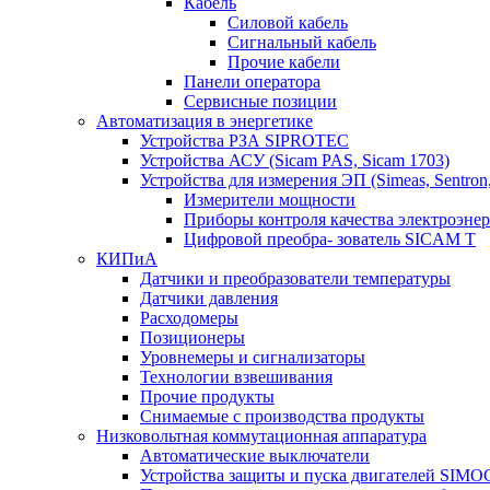
Кабель
Силовой кабель
Сигнальный кабель
Прочие кабели
Панели оператора
Сервисные позиции
Автоматизация в энергетике
Устройства РЗА SIPROTEC
Устройства АСУ (Sicam PAS, Sicam 1703)
Устройства для измерения ЭП (Simeas, Sentron
Измерители мощности
Приборы контроля качества электроэне
Цифровой преобра- зователь SICAM T
КИПиА
Датчики и преобразователи температуры
Датчики давления
Расходомеры
Позиционеры
Уровнемеры и сигнализаторы
Технологии взвешивания
Прочие продукты
Снимаемые с производства продукты
Низковольтная коммутационная аппаратура
Автоматические выключатели
Устройства защиты и пуска двигателей SIM