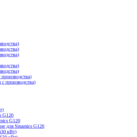
зводства)
зводства)
зводства)
зводства)
зводства)
 производства)
с производства)
т)
s G120
mics G120
е для Sinamics G120
630 кВт)