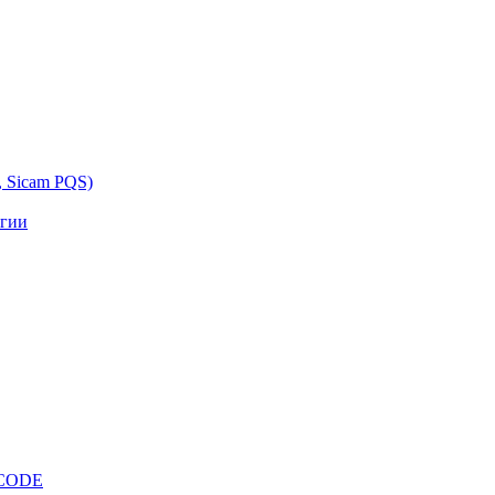
, Sicam PQS)
ргии
OCODE