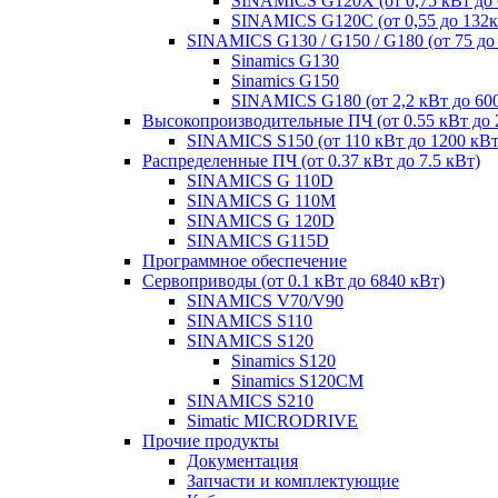
SINAMICS G120X (от 0,75 кВт до 
SINAMICS G120C (от 0,55 до 132к
SINAMICS G130 / G150 / G180 (от 75 до
Sinamics G130
Sinamics G150
SINAMICS G180 (от 2,2 кВт до 60
Высокопроизводительные ПЧ (от 0.55 кВт до 
SINAMICS S150 (от 110 кВт до 1200 кВт
Распределенные ПЧ (от 0.37 кВт до 7.5 кВт)
SINAMICS G 110D
SINAMICS G 110M
SINAMICS G 120D
SINAMICS G115D
Программное обеспечение
Сервоприводы (от 0.1 кВт до 6840 кВт)
SINAMICS V70/V90
SINAMICS S110
SINAMICS S120
Sinamics S120
Sinamics S120CM
SINAMICS S210
Simatic MICRODRIVE
Прочие продукты
Документация
Запчасти и комплектующие