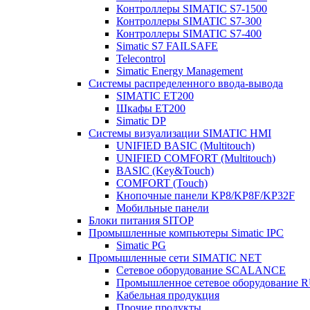
Контроллеры SIMATIC S7-1500
Контроллеры SIMATIC S7-300
Контроллеры SIMATIC S7-400
Simatic S7 FAILSAFE
Telecontrol
Simatic Energy Management
Системы распределенного ввода-вывода
SIMATIC ET200
Шкафы ET200
Simatic DP
Системы визуализации SIMATIC HMI
UNIFIED BASIC (Multitouch)
UNIFIED COMFORT (Multitouch)
BASIC (Key&Touch)
COMFORT (Touch)
Кнопочные панели KP8/KP8F/KP32F
Мобильные панели
Блоки питания SITOP
Промышленные компьютеры Simatic IPC
Simatic PG
Промышленные сети SIMATIC NET
Сетевое оборудование SCALANCE
Промышленное сетевое оборудовани
Кабельная продукция
Прочие продукты