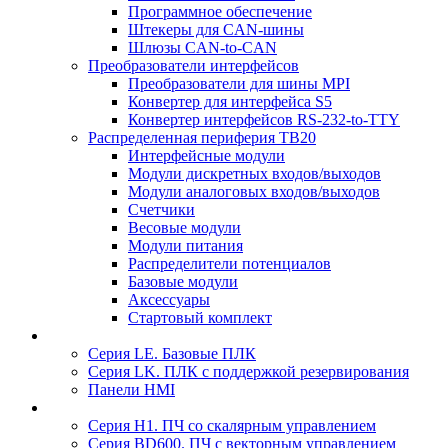
Программное обеспечение
Штекеры для CAN-шины
Шлюзы CAN-to-CAN
Преобразователи интерфейсов
Преобразователи для шины MPI
Конвертер для интерфейса S5
Конвертер интерфейсов RS-232-to-TTY
Распределенная периферия TB20
Интерфейсные модули
Модули дискретных входов/выходов
Модули аналоговых входов/выходов
Счетчики
Весовые модули
Модули питания
Распределители потенциалов
Базовые модули
Аксесcуары
Стартовый комплект
Серия LE. Базовые ПЛК
Серия LK. ПЛК с поддержкой резервирования
Панели HMI
Серия H1. ПЧ со скалярным управлением
Серия BD600. ПЧ с векторным управлением