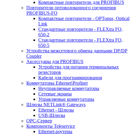
Компактные повторители для PROFIBUS
Повторители оптоволоконного соединения
PROFIBUS-FO
Компактные повторители - OPTopus, Optical
Link
Стандартные повторители - FLEXtra FO,
650-2
Стандартные повторители - FLEXtra FO,
650-5
Устройства межсетевого обмена данными DP/DP
Coupler
Аксессуары для PROFIBUS
Устройства для питания терминальных
резисторов
Кабели для программирования
Коммутаторы Ethernet\Profinet
Неуправляемые коммутаторы
Сетевые экраны
Управляемые коммутаторы
Шлюзы NETLink® Gateways
Ethernet - Шлюзы
USB-Шлюзы
ОРС-Сервер
Компоненты Teleservice
Ethernet-роутеры