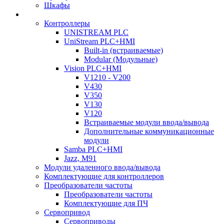
Шкафы
Контроллеры
UNISTREAM PLC
UniStream PLC+HMI
Built-in (встраиваемые)
Modular (Модульные)
Vision PLC+HMI
V1210 - V200
V430
V350
V130
V120
Встраиваемые модули ввода/вывода
Дополнительные коммуникационные
модули
Samba PLC+HMI
Jazz, M91
Модули удаленного ввода/вывода
Комплектующие для контроллеров
Преобразователи частоты
Преобразователи частоты
Комплектующие для ПЧ
Сервопривод
Сервоприводы