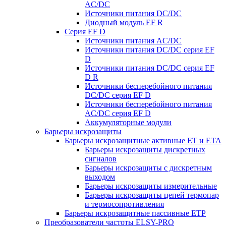
AC/DC
Источники питания DC/DC
Диодный модуль EF R
Серия EF D
Источники питания AC/DC
Источники питания DC/DC серия EF
D
Источники питания DC/DC серия EF
D R
Источники бесперебойного питания
DC/DC серия EF D
Источники бесперебойного питания
AC/DC серия EF D
Аккумуляторные модули
Барьеры искрозащиты
Барьеры искрозащитные активные ET и ETA
Барьеры искрозащиты дискретных
сигналов
Барьеры искрозащиты с дискретным
выходом
Барьеры искрозащиты измерительные
Барьеры искрозащиты цепей термопар
и термосопротивления
Барьеры искрозащитные пассивные ЕТР
Преобразователи частоты ELSY-PRO