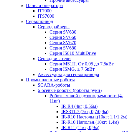
Прочие аксессуары
Панели оператора
IT7000
ITS7000
Сервопривод
Серводрайверы
Серия SV630
Серия SV660
Серия SV670
Серия SV680
Серия IS810 MultiDrive
Серводвигатели
Серия MS1H. От 0,05 до 7,5кВт
Серия ISMG. ≥ 7,5кВт
Аксессуары для сервопривода
Промышленные роботы
SCARA-роботы
6-осевые роботы (роботы-руки)
Роботы малой грузоподъемности (4-
11кг)
IR-R4 (4кг; 0,56м)
IRS311-7 (7кг; 0,7/0,9м)
IR-R10 Настольн.(10кг; 1,1/1,2м)
IR-R10 Напольн.(10кг; 1,4м)
IR-R11 (11кг; 0,9м)