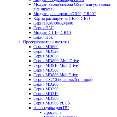
Модули ввода/вывода GS20 (для установки
вне шкафа)
Модули расширения GR20, GR20T
Карты расширения GE20, GE21
Серии AM400/AM600
Серия H3U
Модули GL10, GR10
Серия H5U
Преобразователи частоты
Серия MD600
Серия MD520
Серия MD630
Серия MD800. MultiDrive
Серия MD810 MultiDrive
Серия MD580
Серия MD880 MultiDrive
Серия CS710 (крановый привод)
Серия MD200
Серия MD290
Серия MD310
Серия MD500
Серия MD500 PLUS
Аксессуары для ПЧ
Дроссели