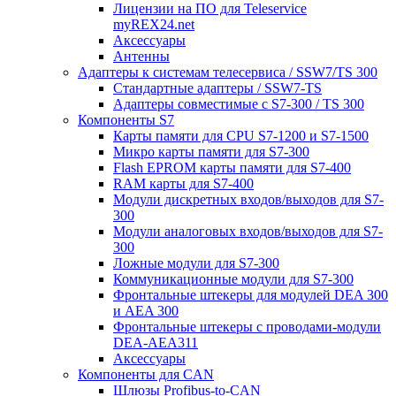
Лицензии на ПО для Teleservice
myREX24.net
Аксессуары
Антенны
Адаптеры к системам телесервиса / SSW7/TS 300
Стандартные адаптеры / SSW7-TS
Адаптеры совместимые с S7-300 / TS 300
Компоненты S7
Карты памяти для CPU S7-1200 и S7-1500
Микро карты памяти для S7-300
Flash EPROM карты памяти для S7-400
RAM карты для S7-400
Модули дискретных входов/выходов для S7-
300
Модули аналоговых входов/выходов для S7-
300
Ложные модули для S7-300
Коммуникационные модули для S7-300
Фронтальные штекеры для модулей DEA 300
и AEA 300
Фронтальные штекеры с проводами-модули
DEA-AEA311
Аксессуары
Компоненты для CAN
Шлюзы Profibus-to-CAN