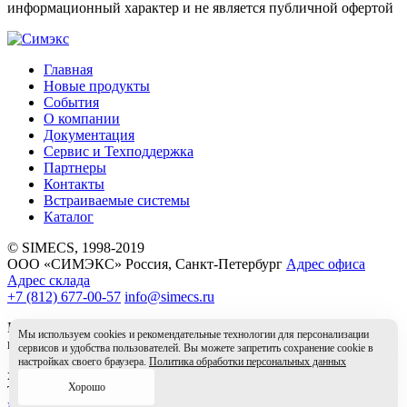
информационный характер и не является публичной офертой
Главная
Новые продукты
События
О компании
Документация
Сервис и Техподдержка
Партнеры
Контакты
Встраиваемые системы
Каталог
© SIMECS, 1998-2019
ООО «СИМЭКС» Россия, Санкт-Петербург
Адрес офиса
Адрес склада
+7 (812) 677-00-57
info@simecs.ru
Вся информация на данном сайте носит справочный характер
Мы используем cookies и рекомендательные технологии для персонализации
и не является публичной офертой.
сервисов и удобства пользователей. Вы можете запретить сохранение cookie в
настройках своего браузера.
Политика обработки персональных данных
x
Хорошо
Товар в корзине