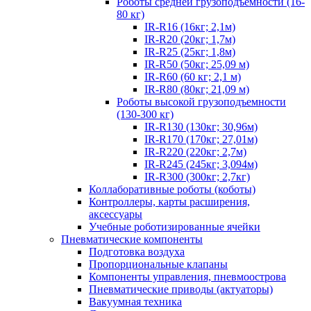
Роботы средней грузоподъемности (16-
80 кг)
IR-R16 (16кг; 2,1м)
IR-R20 (20кг; 1,7м)
IR-R25 (25кг; 1,8м)
IR-R50 (50кг; 25,09 м)
IR-R60 (60 кг; 2,1 м)
IR-R80 (80кг; 21,09 м)
Роботы высокой грузоподъемности
(130-300 кг)
IR-R130 (130кг; 30,96м)
IR-R170 (170кг; 27,01м)
IR-R220 (220кг; 2,7м)
IR-R245 (245кг; 3,094м)
IR-R300 (300кг; 2,7кг)
Коллаборативные роботы (коботы)
Контроллеры, карты расширения,
аксессуары
Учебные роботизированные ячейки
Пневматические компоненты
Подготовка воздуха
Пропорциональные клапаны
Компоненты управления, пневмоострова
Пневматические приводы (актуаторы)
Вакуумная техника