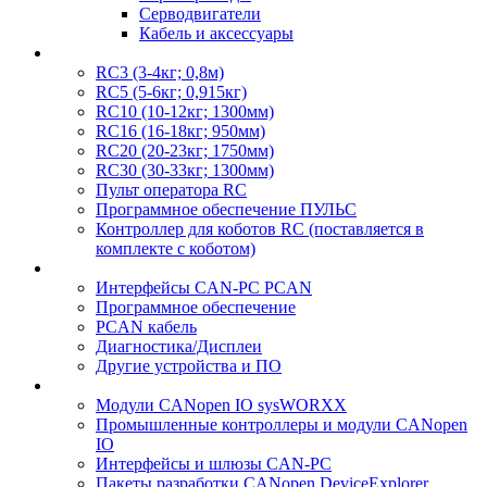
Серводвигатели
Кабель и аксессуары
RC3 (3-4кг; 0,8м)
RC5 (5-6кг; 0,915кг)
RC10 (10-12кг; 1300мм)
RC16 (16-18кг; 950мм)
RC20 (20-23кг; 1750мм)
RC30 (30-33кг; 1300мм)
Пульт оператора RC
Программное обеспечение ПУЛЬС
Контроллер для коботов RC (поставляется в
комплекте с коботом)
Интерфейсы CAN-PC PCAN
Программное обеспечение
PCAN кабель
Диагностика/Дисплеи
Другие устройства и ПО
Модули CANopen IO sysWORXX
Промышленные контроллеры и модули CANopen
IO
Интерфейсы и шлюзы CAN-PC
Пакеты разработки CANopen DeviceExplorer,