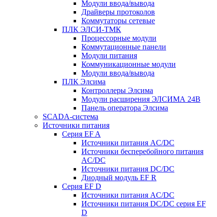
Модули ввода/вывода
Драйверы протоколов
Коммутаторы сетевые
ПЛК ЭЛСИ-ТМК
Процессорные модули
Коммутационные панели
Модули питания
Коммуникационные модули
Модули ввода/вывода
ПЛК Элсима
Контроллеры Элсима
Модули расширения ЭЛСИМА 24В
Панель оператора Элсима
SCADA-система
Источники питания
Серия EF A
Источники питания AC/DC
Источники бесперебойного питания
AC/DC
Источники питания DC/DC
Диодный модуль EF R
Серия EF D
Источники питания AC/DC
Источники питания DC/DC серия EF
D