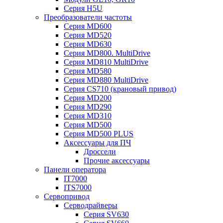
Серия H5U
Преобразователи частоты
Серия MD600
Серия MD520
Серия MD630
Серия MD800. MultiDrive
Серия MD810 MultiDrive
Серия MD580
Серия MD880 MultiDrive
Серия CS710 (крановый привод)
Серия MD200
Серия MD290
Серия MD310
Серия MD500
Серия MD500 PLUS
Аксессуары для ПЧ
Дроссели
Прочие аксессуары
Панели оператора
IT7000
ITS7000
Сервопривод
Серводрайверы
Серия SV630