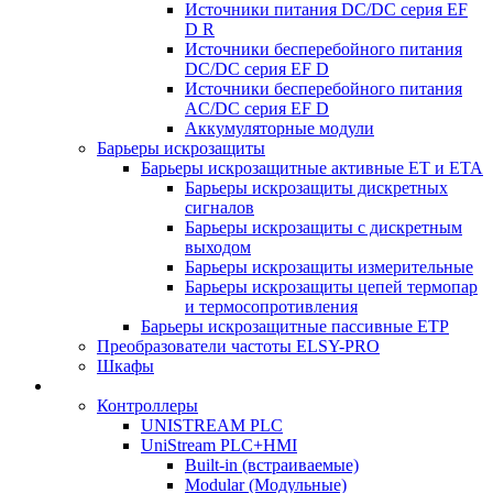
Источники питания DC/DC серия EF
D R
Источники бесперебойного питания
DC/DC серия EF D
Источники бесперебойного питания
AC/DC серия EF D
Аккумуляторные модули
Барьеры искрозащиты
Барьеры искрозащитные активные ET и ETA
Барьеры искрозащиты дискретных
сигналов
Барьеры искрозащиты с дискретным
выходом
Барьеры искрозащиты измерительные
Барьеры искрозащиты цепей термопар
и термосопротивления
Барьеры искрозащитные пассивные ЕТР
Преобразователи частоты ELSY-PRO
Шкафы
Контроллеры
UNISTREAM PLC
UniStream PLC+HMI
Built-in (встраиваемые)
Modular (Модульные)