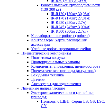
IR-R80 (80кг; 21,09 м)
Роботы высокой грузоподъемности
(130-300 кг)
IR-R130 (130кг; 30,96м)
IR-R170 (170кг; 27,01м)
IR-R220 (220кг; 2,7м)
IR-R245 (245кг; 3,094м)
IR-R300 (300кг; 2,7кг)
Коллаборативные роботы (коботы)
Контроллеры, карты расширения,
аксессуары
Учебные роботизированные ячейки
Пневматические компоненты
Подготовка воздуха
Пропорциональные клапаны
Компоненты управления, пневмоострова
Пневматические приводы (актуаторы)
Вакуумная техника
Датчики
Аксессуары для подключения
Линейные направляющие
Электромеханические оси (линейные
приводы)
Приводы с ШВП. Серии LS, GS, LSC,
GY