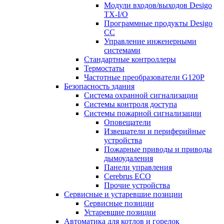
Модули входов/выходов Desigo
TX-I/O
Программные продукты Desigo
CC
Управление инженерными
системами
Стандартные контроллеры
Термостаты
Частотные преобразователи G120P
Безопасность здания
Система охранной сигнализации
Системы контроля доступа
Системы пожарной сигнализации
Оповещатели
Извещатели и периферийные
устройства
Пожарные приводы и приводы
дымоудаления
Панели управления
Cerebrus ECO
Прочие устройства
Сервисные и устаревшие позиции
Сервисные позиции
Устаревшие позиции
Автоматика для котлов и горелок