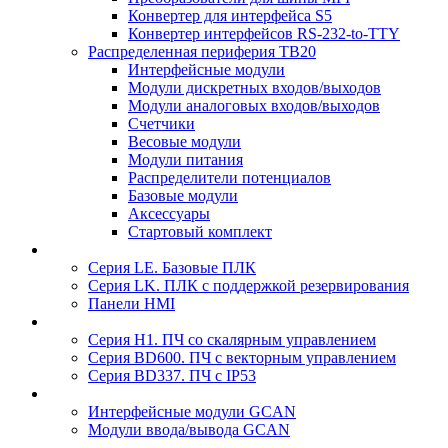
Конвертер для интерфейса S5
Конвертер интерфейсов RS-232-to-TTY
Распределенная периферия TB20
Интерфейсные модули
Модули дискретных входов/выходов
Модули аналоговых входов/выходов
Счетчики
Весовые модули
Модули питания
Распределители потенциалов
Базовые модули
Аксесcуары
Стартовый комплект
Серия LE. Базовые ПЛК
Серия LK. ПЛК с поддержкой резервирования
Панели HMI
Серия H1. ПЧ со скалярным управлением
Серия BD600. ПЧ с векторным управлением
Серия BD337. ПЧ с IP53
Интерфейсные модули GCAN
Модули ввода/вывода GCAN