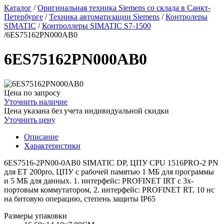
Каталог
/
Оригинальная техника Siemens со склада в Санкт-
Петербурге
/
Техника автоматизации Siemens
/
Контролеры
SIMATIC
/
Контроллеры SIMATIC S7-1500
/
6ES75162PN000AB0
6ES75162PN000AB0
Цена по запросу
Уточнить наличие
Цена указана без учета индивидуальной скидки
Уточнить цену
Описание
Характеристики
6ES7516-2PN00-0AB0 SIMATIC DP, ЦПУ CPU 1516PRO-2 PN
для ET 200pro, ЦПУ с рабочей памятью 1 МБ для программы
и 5 МБ для данных. 1. интерфейс: PROFINET IRT с 3х-
портовым коммутатором, 2. интерфейс: PROFINET RT, 10 нс
на битовую операцию, степень защиты IP65
Размеры упаковки