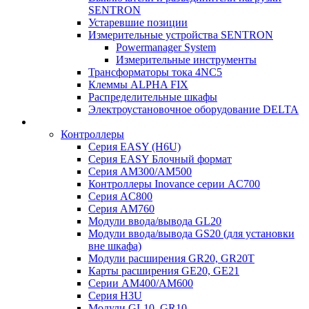
SENTRON
Устаревшие позиции
Измерительные устройства SENTRON
Powermanager System
Измерительные инструменты
Трансформаторы тока 4NC5
Клеммы ALPHA FIX
Распределительные шкафы
Электроустановочное оборудование DELTA
Контроллеры
Серия EASY (H6U)
Серия EASY Блочный формат
Серия AM300/AM500
Контроллеры Inovance серии AC700
Серия AC800
Серия AM760
Модули ввода/вывода GL20
Модули ввода/вывода GS20 (для установки
вне шкафа)
Модули расширения GR20, GR20T
Карты расширения GE20, GE21
Серии AM400/AM600
Серия H3U
Модули GL10, GR10