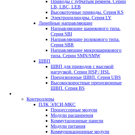
Приводы с зубчатым ремнем. Серии
LB, LBC, LEB
Высокоточные приводы. Серия KS
Электроцилиндры. Серия LY
Линейные направляющие
Направляющие шарикового типа.
Серия SBI
Направляющие роликового типа.
Серия SBR
Направляющие микрошарикового
типа. Серии SMN/SMW
ШВП
ШВП для приводов с высокой
нагрузкой. Серии HSP / HSL
Прецизионные ШВП. Серия UBS
Высокоскоростные прецизионные
ШВП. Серия BS
Контроллеры
ПЛК ЭЛСИ-МКС
Процессорные модули
Модули расширения
Коммутационные панели
Модули питания
Коммуникационные модули