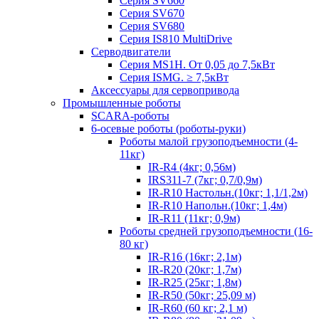
Серия SV660
Серия SV670
Серия SV680
Серия IS810 MultiDrive
Серводвигатели
Серия MS1H. От 0,05 до 7,5кВт
Серия ISMG. ≥ 7,5кВт
Аксессуары для сервопривода
Промышленные роботы
SCARA-роботы
6-осевые роботы (роботы-руки)
Роботы малой грузоподъемности (4-
11кг)
IR-R4 (4кг; 0,56м)
IRS311-7 (7кг; 0,7/0,9м)
IR-R10 Настольн.(10кг; 1,1/1,2м)
IR-R10 Напольн.(10кг; 1,4м)
IR-R11 (11кг; 0,9м)
Роботы средней грузоподъемности (16-
80 кг)
IR-R16 (16кг; 2,1м)
IR-R20 (20кг; 1,7м)
IR-R25 (25кг; 1,8м)
IR-R50 (50кг; 25,09 м)
IR-R60 (60 кг; 2,1 м)