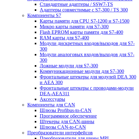
Стандартные адаптеры / SSW7-TS
Адаптеры совместимые с S7-300 / TS 300
Компоненты S7
Карты памяти для CPU S7-1200 и S7-1500
Микро карты памяти для S7-300
Flash EPROM карты памяти для S7-400
RAM карты для S7-400
Модули дискретных входов/выходов для S7-
300
Модули аналоговых входов/выходов для S7-
300
Ложные модули для S7-300
Коммуникационные модули для S7-300
Фронтальные штекеры для модулей DEA 300
и AEA 300
Фронтальные штекеры с проводами-модули
DEA-AEA311
Аксессуары
Компоненты для CAN
Шлюзы Profibus-to-CAN
Программное обеспечение
Штекеры для CAN-шины
Шлюзы CAN-to-CAN
Преобразователи интерфейсов
Преобразователи для шины MPI