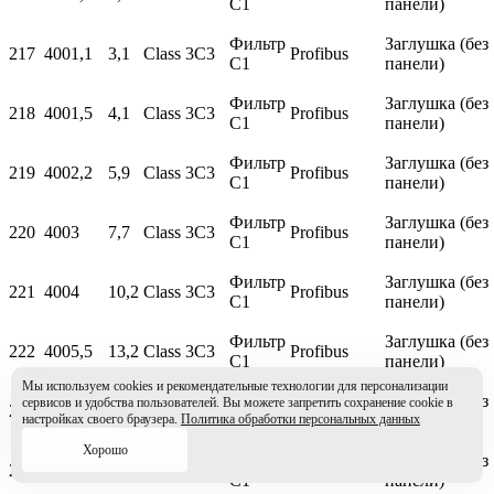
С1
панели)
Фильтр
Заглушка (без
217
400
1,1
3,1
Class 3C3
Profibus
С1
панели)
Фильтр
Заглушка (без
218
400
1,5
4,1
Class 3C3
Profibus
С1
панели)
Фильтр
Заглушка (без
219
400
2,2
5,9
Class 3C3
Profibus
С1
панели)
Фильтр
Заглушка (без
220
400
3
7,7
Class 3C3
Profibus
С1
панели)
Фильтр
Заглушка (без
221
400
4
10,2
Class 3C3
Profibus
С1
панели)
Фильтр
Заглушка (без
222
400
5,5
13,2
Class 3C3
Profibus
С1
панели)
Мы используем cookies и рекомендательные технологии для персонализации
Фильтр
Заглушка (без
сервисов и удобства пользователей. Вы можете запретить сохранение cookie в
223
400
7,5
18
Class 3C3
Profibus
С1
панели)
настройках своего браузера.
Политика обработки персональных данных
Хорошо
Фильтр
Заглушка (без
224
400
11
26
Class 3C3
Profibus
С1
панели)