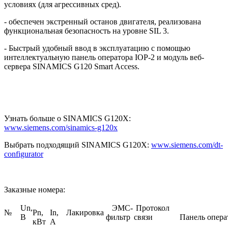
условиях (для агрессивных сред).
- обеспечен экстренный останов двигателя, реализована
функциональная безопасность на уровне SIL 3.
- Быстрый удобный ввод в эксплуатацию с помощью
интеллектуальную панель оператора IOP‑2 и модуль веб-
сервера SINAMICS G120 Smart Access.
Узнать больше о SINAMICS G120X:
www.siemens.com/sinamics-g120x
Выбрать подходящий SINAMICS G120X:
www.siemens.com/dt-
configurator
Заказные номера:
Un,
ЭМС-
Протокол
№
Pn,
In,
Лакировка
В
фильтр
связи
Панель опера
кВт
A