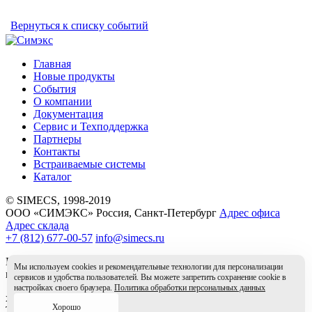
Вернуться к списку событий
Главная
Новые продукты
События
О компании
Документация
Сервис и Техподдержка
Партнеры
Контакты
Встраиваемые системы
Каталог
© SIMECS, 1998-2019
ООО «СИМЭКС» Россия, Санкт-Петербург
Адрес офиса
Адрес склада
+7 (812) 677-00-57
info@simecs.ru
Вся информация на данном сайте носит справочный характер
Мы используем cookies и рекомендательные технологии для персонализации
и не является публичной офертой.
сервисов и удобства пользователей. Вы можете запретить сохранение cookie в
настройках своего браузера.
Политика обработки персональных данных
x
Хорошо
Товар в корзине