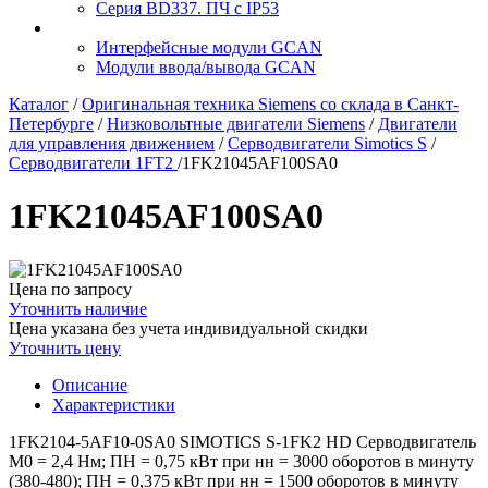
Серия BD337. ПЧ с IP53
Интерфейсные модули GCAN
Модули ввода/вывода GCAN
Каталог
/
Оригинальная техника Siemens со склада в Санкт-
Петербурге
/
Низковольтные двигатели Siemens
/
Двигатели
для управления движением
/
Серводвигатели Simotics S
/
Серводвигатели 1FT2
/
1FK21045AF100SA0
1FK21045AF100SA0
Цена по запросу
Уточнить наличие
Цена указана без учета индивидуальной скидки
Уточнить цену
Описание
Характеристики
1FK2104-5AF10-0SA0 SIMOTICS S-1FK2 HD Серводвигатель
М0 = 2,4 Нм; ПН = 0,75 кВт при нн = 3000 оборотов в минуту
(380-480); ПН = 0,375 кВт при нн = 1500 оборотов в минуту