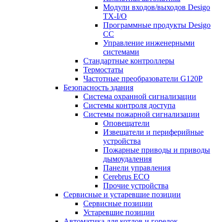
Модули входов/выходов Desigo
TX-I/O
Программные продукты Desigo
CC
Управление инженерными
системами
Стандартные контроллеры
Термостаты
Частотные преобразователи G120P
Безопасность здания
Система охранной сигнализации
Системы контроля доступа
Системы пожарной сигнализации
Оповещатели
Извещатели и периферийные
устройства
Пожарные приводы и приводы
дымоудаления
Панели управления
Cerebrus ECO
Прочие устройства
Сервисные и устаревшие позиции
Сервисные позиции
Устаревшие позиции
Автоматика для котлов и горелок