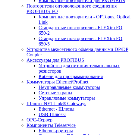
Компактные повторители для PROFIBUS
Повторители оптоволоконного соединения
PROFIBUS-FO
Компактные повторители - OPTopus, Optical
Link
Стандартные повторители - FLEXtra FO,
650-2
Стандартные повторители - FLEXtra FO,
650-5
Устройства межсетевого обмена данными DP/DP
Coupler
Аксессуары для PROFIBUS
Устройства для питания терминальных
резисторов
Кабели для программирования
Коммутаторы Ethernet\Profinet
Неуправляемые коммутаторы
Сетевые экраны
Управляемые коммутаторы
Шлюзы NETLink® Gateways
Ethernet - Шлюзы
USB-Шлюзы
ОРС-Сервер
Компоненты Teleservice
Ethernet-роутеры