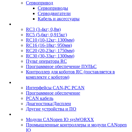
Сервопривод
Сервоприводы
Серводвигатели
Кабель и аксессуары
RC3 (3-4кг; 0,8м)
RC5 (5-6кг; 0,915кг)
RC10 (10-12кг; 1300мм)
RC16 (16-18кг; 950мм)
RC20 (20-23кг; 1750мм)
RC30 (30-33кг; 1300мм)
Пульт оператора RC
Программное обеспечение ПУЛЬС
Контроллер для коботов RC (поставляется в
комплекте с коботом)
Интерфейсы CAN-PC PCAN
Программное обеспечение
PCAN кабель
Диагностика/Дисплеи
Другие устройства и ПО
Модули CANopen IO sysWORXX
Промышленные контроллеры и модули CANopen
IO