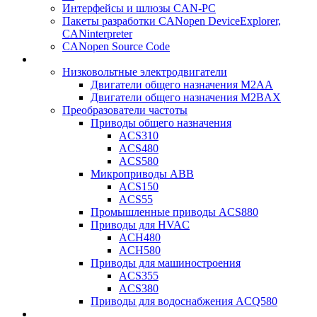
Интерфейсы и шлюзы CAN-PC
Пакеты разработки CANopen DeviceExplorer,
CANinterpreter
CANopen Source Code
Низковольтные электродвигатели
Двигатели общего назначения M2AA
Двигатели общего назначения M2BAX
Преобразователи частоты
Приводы общего назначения
ACS310
ACS480
ACS580
Микроприводы ABB
ACS150
ACS55
Промышленные приводы ACS880
Приводы для HVAC
ACH480
ACH580
Приводы для машиностроения
ACS355
ACS380
Приводы для водоснабжения ACQ580