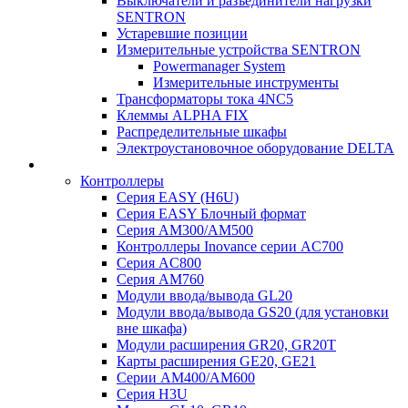
Выключатели и разъединители нагрузки
SENTRON
Устаревшие позиции
Измерительные устройства SENTRON
Powermanager System
Измерительные инструменты
Трансформаторы тока 4NC5
Клеммы ALPHA FIX
Распределительные шкафы
Электроустановочное оборудование DELTA
Контроллеры
Серия EASY (H6U)
Серия EASY Блочный формат
Серия AM300/AM500
Контроллеры Inovance серии AC700
Серия AC800
Серия AM760
Модули ввода/вывода GL20
Модули ввода/вывода GS20 (для установки
вне шкафа)
Модули расширения GR20, GR20T
Карты расширения GE20, GE21
Серии AM400/AM600
Серия H3U