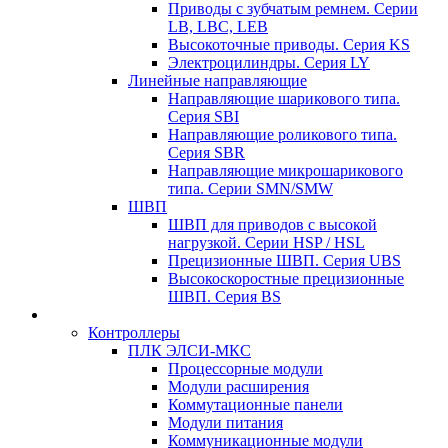
Приводы с зубчатым ремнем. Серии
LB, LBC, LEB
Высокоточные приводы. Серия KS
Электроцилиндры. Серия LY
Линейные направляющие
Направляющие шарикового типа.
Серия SBI
Направляющие роликового типа.
Серия SBR
Направляющие микрошарикового
типа. Серии SMN/SMW
ШВП
ШВП для приводов с высокой
нагрузкой. Серии HSP / HSL
Прецизионные ШВП. Серия UBS
Высокоскоростные прецизионные
ШВП. Серия BS
Контроллеры
ПЛК ЭЛСИ-МКС
Процессорные модули
Модули расширения
Коммутационные панели
Модули питания
Коммуникационные модули