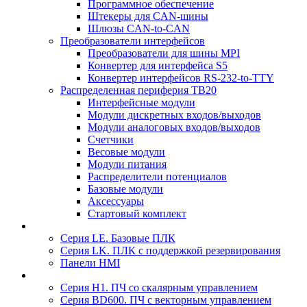
Программное обеспечение
Штекеры для CAN-шины
Шлюзы CAN-to-CAN
Преобразователи интерфейсов
Преобразователи для шины MPI
Конвертер для интерфейса S5
Конвертер интерфейсов RS-232-to-TTY
Распределенная периферия TB20
Интерфейсные модули
Модули дискретных входов/выходов
Модули аналоговых входов/выходов
Счетчики
Весовые модули
Модули питания
Распределители потенциалов
Базовые модули
Аксесcуары
Стартовый комплект
Серия LE. Базовые ПЛК
Серия LK. ПЛК с поддержкой резервирования
Панели HMI
Серия H1. ПЧ со скалярным управлением
Серия BD600. ПЧ с векторным управлением