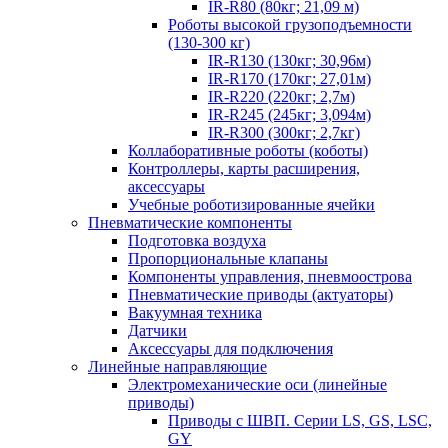
IR-R80 (80кг; 21,09 м)
Роботы высокой грузоподъемности
(130-300 кг)
IR-R130 (130кг; 30,96м)
IR-R170 (170кг; 27,01м)
IR-R220 (220кг; 2,7м)
IR-R245 (245кг; 3,094м)
IR-R300 (300кг; 2,7кг)
Коллаборативные роботы (коботы)
Контроллеры, карты расширения,
аксессуары
Учебные роботизированные ячейки
Пневматические компоненты
Подготовка воздуха
Пропорциональные клапаны
Компоненты управления, пневмоострова
Пневматические приводы (актуаторы)
Вакуумная техника
Датчики
Аксессуары для подключения
Линейные направляющие
Электромеханические оси (линейные
приводы)
Приводы с ШВП. Серии LS, GS, LSC,
GY