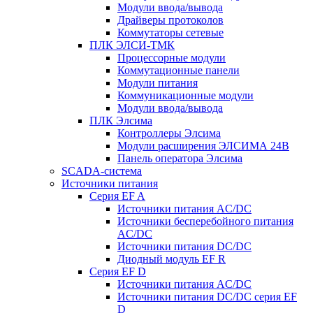
Модули ввода/вывода
Драйверы протоколов
Коммутаторы сетевые
ПЛК ЭЛСИ-ТМК
Процессорные модули
Коммутационные панели
Модули питания
Коммуникационные модули
Модули ввода/вывода
ПЛК Элсима
Контроллеры Элсима
Модули расширения ЭЛСИМА 24В
Панель оператора Элсима
SCADA-система
Источники питания
Серия EF A
Источники питания AC/DC
Источники бесперебойного питания
AC/DC
Источники питания DC/DC
Диодный модуль EF R
Серия EF D
Источники питания AC/DC
Источники питания DC/DC серия EF
D