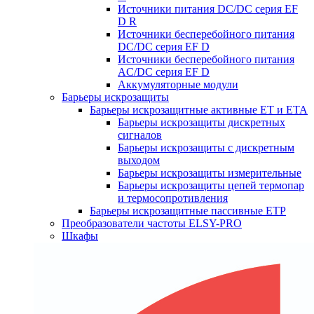
Источники питания DC/DC серия EF
D R
Источники бесперебойного питания
DC/DC серия EF D
Источники бесперебойного питания
AC/DC серия EF D
Аккумуляторные модули
Барьеры искрозащиты
Барьеры искрозащитные активные ET и ETA
Барьеры искрозащиты дискретных
сигналов
Барьеры искрозащиты с дискретным
выходом
Барьеры искрозащиты измерительные
Барьеры искрозащиты цепей термопар
и термосопротивления
Барьеры искрозащитные пассивные ЕТР
Преобразователи частоты ELSY-PRO
Шкафы