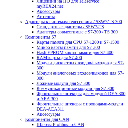
Лицензии на ПО для Teleservice
myREX24.net
Аксессуары
Антенны
Адаптеры к системам телесервиса / SSW7/TS 300
Стандартные адаптеры / SSW7-TS
Адаптеры совместимые с S7-300 / TS 300
Компоненты S7
Карты памяти для CPU S7-1200 и S7-1500
Микро карты памяти для S7-300
Flash EPROM карты памяти для S7-400
RAM карты для S7-400
Модули дискретных входов/выходов для S7-
300
Модули аналоговых входов/выходов для S7-
300
Ложные модули для S7-300
Коммуникационные модули для S7-300
Фронтальные штекеры для модулей DEA 300
и AEA 300
Фронтальные штекеры с проводами-модули
DEA-AEA311
Аксессуары
Компоненты для CAN
Шлюзы Profibus-to-CAN