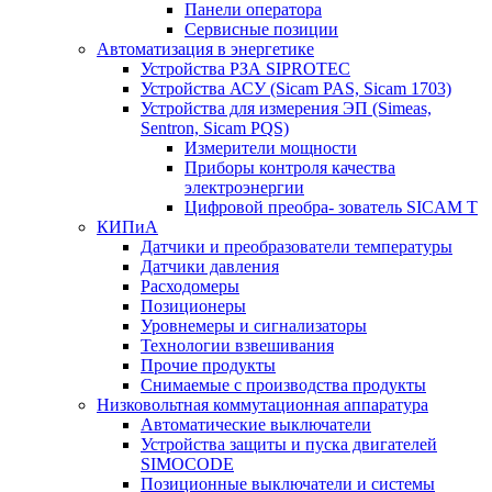
Панели оператора
Сервисные позиции
Автоматизация в энергетике
Устройства РЗА SIPROTEC
Устройства АСУ (Sicam PAS, Sicam 1703)
Устройства для измерения ЭП (Simeas,
Sentron, Sicam PQS)
Измерители мощности
Приборы контроля качества
электроэнергии
Цифровой преобра- зователь SICAM T
КИПиА
Датчики и преобразователи температуры
Датчики давления
Расходомеры
Позиционеры
Уровнемеры и сигнализаторы
Технологии взвешивания
Прочие продукты
Снимаемые с производства продукты
Низковольтная коммутационная аппаратура
Автоматические выключатели
Устройства защиты и пуска двигателей
SIMOCODE
Позиционные выключатели и системы