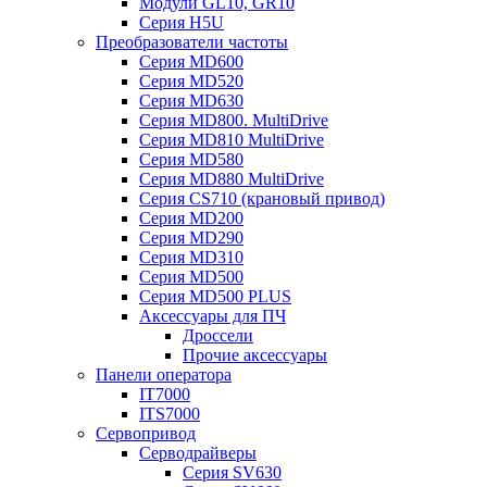
Модули GL10, GR10
Серия H5U
Преобразователи частоты
Серия MD600
Серия MD520
Серия MD630
Серия MD800. MultiDrive
Серия MD810 MultiDrive
Серия MD580
Серия MD880 MultiDrive
Серия CS710 (крановый привод)
Серия MD200
Серия MD290
Серия MD310
Серия MD500
Серия MD500 PLUS
Аксессуары для ПЧ
Дроссели
Прочие аксессуары
Панели оператора
IT7000
ITS7000
Сервопривод
Серводрайверы
Серия SV630