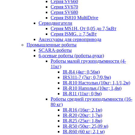
Серия SV660
Серия SV670
Серия SV680
Серия IS810 MultiDrive
Серводвигатели
Серия MS1H. От 0,05 до 7,5кВт
Серия ISMG. ≥ 7,5кВт
Аксессуары для сервопривода
Промышленные роботы
SCARA-роботы
6-осевые роботы (роботы-руки)
Роботы малой грузоподъемности (4-
11кг)
IR-R4 (4кг; 0,56м)
IRS311-7 (7кг; 0,7/0,9м)
IR-R10 Настольн.(10кг; 1,1/1,2м)
IR-R10 Напольн.(10кг; 1,4м)
IR-R11 (11кг; 0,9м)
Роботы средней грузоподъемности (16-
80 кг)
IR-R16 (16кг; 2,1м)
IR-R20 (20кг; 1,7м)
IR-R25 (25кг; 1,8м)
IR-R50 (50кг; 25,09 м)
IR-R60 (60 кг; 2,1 м)