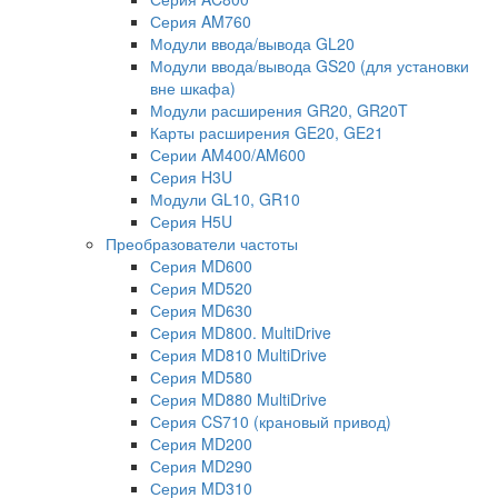
Серия AM760
Модули ввода/вывода GL20
Модули ввода/вывода GS20 (для установки
вне шкафа)
Модули расширения GR20, GR20T
Карты расширения GE20, GE21
Серии AM400/AM600
Серия H3U
Модули GL10, GR10
Серия H5U
Преобразователи частоты
Серия MD600
Серия MD520
Серия MD630
Серия MD800. MultiDrive
Серия MD810 MultiDrive
Серия MD580
Серия MD880 MultiDrive
Серия CS710 (крановый привод)
Серия MD200
Серия MD290
Серия MD310