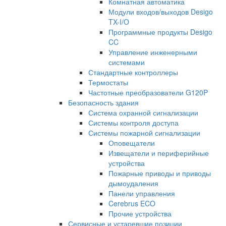
Комнатная автоматика
Модули входов/выходов Desigo
TX-I/O
Программные продукты Desigo
CC
Управление инженерными
системами
Стандартные контроллеры
Термостаты
Частотные преобразователи G120P
Безопасность здания
Система охранной сигнализации
Системы контроля доступа
Системы пожарной сигнализации
Оповещатели
Извещатели и периферийные
устройства
Пожарные приводы и приводы
дымоудаления
Панели управления
Cerebrus ECO
Прочие устройства
Сервисные и устаревшие позиции