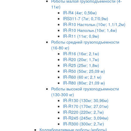
Роботы малой грузоподъемности (4-
11кг)
IR-R4 (4кг; 0,56м)
IRS311-7 (7кг; 0,7/0,9м)
IR-R10 Настольн.(10кг; 1,1/1,2м)
IR-R10 Напольн.(10кг; 1,4м)
IR-R11 (11кг; 0,9м)
Роботы средней грузоподъемности
(16-80 кг)
IR-R16 (16кг; 2,1м)
IR-R20 (20кг; 1,7м)
IR-R25 (25кг; 1,8м)
IR-R50 (50кг; 25,09 м)
IR-R60 (60 кг; 2,1 м)
IR-R80 (80кг; 21,09 м)
Роботы высокой грузоподъемности
(130-300 кг)
IR-R130 (130кг; 30,96м)
IR-R170 (170кг; 27,01м)
IR-R220 (220кг; 2,7м)
IR-R245 (245кг; 3,094м)
IR-R300 (300кг; 2,7кг)
Коллаборативные роботы (коботы)