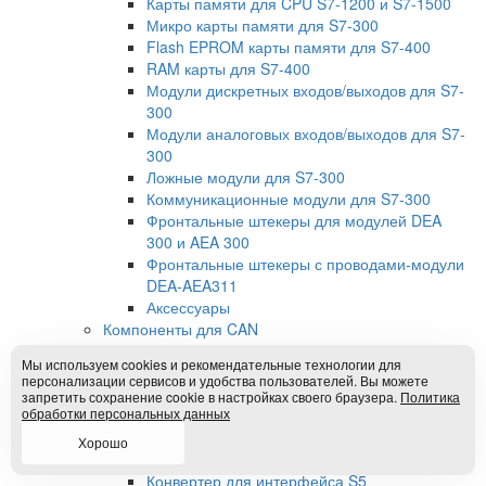
Карты памяти для CPU S7-1200 и S7-1500
Микро карты памяти для S7-300
Flash EPROM карты памяти для S7-400
RAM карты для S7-400
Модули дискретных входов/выходов для S7-
300
Модули аналоговых входов/выходов для S7-
300
Ложные модули для S7-300
Коммуникационные модули для S7-300
Фронтальные штекеры для модулей DEA
300 и AEA 300
Фронтальные штекеры с проводами-модули
DEA-AEA311
Аксессуары
Компоненты для CAN
Шлюзы Profibus-to-CAN
Мы используем cookies и рекомендательные технологии для
Программное обеспечение
персонализации сервисов и удобства пользователей. Вы можете
Штекеры для CAN-шины
запретить сохранение cookie в настройках своего браузера.
Политика
обработки персональных данных
Шлюзы CAN-to-CAN
Преобразователи интерфейсов
Хорошо
Преобразователи для шины MPI
Конвертер для интерфейса S5