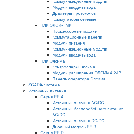
Коммуникационные модули
Модули ввода/вывода
Драйверы протоколов
Коммутаторы сетевые
ПЛК ЭЛСИ-ТМК
Процессорные модули
Коммутационные панели
Модули питания
Коммуникационные модули
Модули ввода/вывода
ПЛК Элсима
Контроллеры Элсима
Модули расширения ЭЛСИМА 24В
Панель оператора Элсима
SCADA-система
Источники питания
Серия EF A
Источники питания AC/DC
Источники бесперебойного питания
AC/DC
Источники питания DC/DC
Диодный модуль EF R
Серия EF D