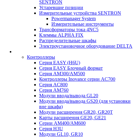
SENTRON
Устаревшие позиции
Измерительные устройства SENTRON
Powermanager System
Измерительные инструменты
Трансформаторы тока 4NC5
Клеммы ALPHA FIX
Распределительные шкафы
Электроустановочное оборудование DELTA
Контроллеры
Серия EASY (H6U)
Серия EASY Блочный формат
Серия AM300/AM500
Контроллеры Inovance серии AC700
Серия AC800
Серия AM760
Модули ввода/вывода GL20
Модули ввода/вывода GS20 (для установки
вне шкафа)
Модули расширения GR20, GR20T
Карты расширения GE20, GE21
Серии AM400/AM600
Серия H3U
Модули GL10, GR10