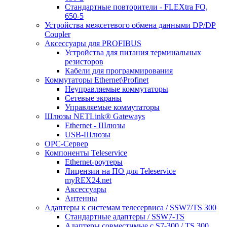
Стандартные повторители - FLEXtra FO,
650-5
Устройства межсетевого обмена данными DP/DP
Coupler
Аксессуары для PROFIBUS
Устройства для питания терминальных
резисторов
Кабели для программирования
Коммутаторы Ethernet\Profinet
Неуправляемые коммутаторы
Сетевые экраны
Управляемые коммутаторы
Шлюзы NETLink® Gateways
Ethernet - Шлюзы
USB-Шлюзы
ОРС-Сервер
Компоненты Teleservice
Ethernet-роутеры
Лицензии на ПО для Teleservice
myREX24.net
Аксессуары
Антенны
Адаптеры к системам телесервиса / SSW7/TS 300
Стандартные адаптеры / SSW7-TS
Адаптеры совместимые с S7-300 / TS 300