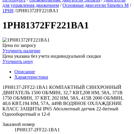
для управления движением
/
Основные двигатели Simotics M
/
1PH8
/
1PH81372FF221BA1
1PH81372FF221BA1
Цена по запросу
Уточнить наличие
Цена указана без учета индивидуальной скидки
Уточнить цену
Описание
Характеристики
1PH8137-2FF22-1BA1 КОМПАКТНЫЙ СИНХРОННЫЙ
ДВИГАТЕЛЬ 1500 ОБ/МИН, 32,7 КВТ,208 HM, 58A, 371В
1750 ОБ/МИН, 37 КВТ, 202 HM, 58A, 415В 2000 ОБ/МИН,
40,6 КВТ,194 HM, 57A, 449В ВОДЯНОЕ ОХЛАЖДЕНИЕ
КЛАСС ЗАЩИТЫ IP65 Абсолютный датчик 22-битный
Однооборотный и 12-б
Заказной номер
1PH8137-2FF22-1BA1