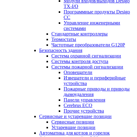
Модули входов/выходов Desigo
TX-I/O
Программные продукты Desigo
CC
Управление инженерными
системами
Стандартные контроллеры
Термостаты
Частотные преобразователи G120P
Безопасность здания
Система охранной сигнализации
Системы контроля доступа
Системы пожарной сигнализации
Оповещатели
Извещатели и периферийные
устройства
Пожарные приводы и приводы
дымоудаления
Панели управления
Cerebrus ECO
Прочие устройства
Сервисные и устаревшие позиции
Сервисные позиции
Устаревшие позиции
Автоматика для котлов и горелок