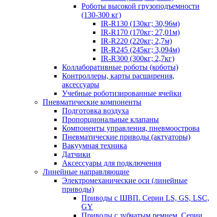
Роботы высокой грузоподъемности
(130-300 кг)
IR-R130 (130кг; 30,96м)
IR-R170 (170кг; 27,01м)
IR-R220 (220кг; 2,7м)
IR-R245 (245кг; 3,094м)
IR-R300 (300кг; 2,7кг)
Коллаборативные роботы (коботы)
Контроллеры, карты расширения,
аксессуары
Учебные роботизированные ячейки
Пневматические компоненты
Подготовка воздуха
Пропорциональные клапаны
Компоненты управления, пневмоострова
Пневматические приводы (актуаторы)
Вакуумная техника
Датчики
Аксессуары для подключения
Линейные направляющие
Электромеханические оси (линейные
приводы)
Приводы с ШВП. Серии LS, GS, LSC,
GY
Приводы с зубчатым ремнем. Серии