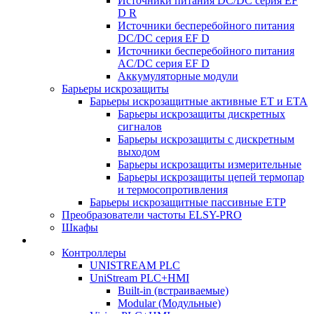
Источники питания DC/DC серия EF
D R
Источники бесперебойного питания
DC/DC серия EF D
Источники бесперебойного питания
AC/DC серия EF D
Аккумуляторные модули
Барьеры искрозащиты
Барьеры искрозащитные активные ET и ETA
Барьеры искрозащиты дискретных
сигналов
Барьеры искрозащиты с дискретным
выходом
Барьеры искрозащиты измерительные
Барьеры искрозащиты цепей термопар
и термосопротивления
Барьеры искрозащитные пассивные ЕТР
Преобразователи частоты ELSY-PRO
Шкафы
Контроллеры
UNISTREAM PLC
UniStream PLC+HMI
Built-in (встраиваемые)
Modular (Модульные)