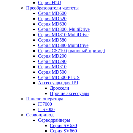
Серия H5U
Преобразователи частоты
Серия MD600
Серия MD520
Серия MD630
Серия MD800. MultiDrive
Серия MD810 MultiDrive
Серия MD580
Серия MD880 MultiDrive
Серия CS710 (крановый привод)
Серия MD200
Серия MD290
Серия MD310
Серия MD500
Серия MD500 PLUS
Аксессуары для ПЧ
Дроссели
Прочие аксессуары
Панели оператора
IT7000
ITS7000
Сервопривод
Серводрайверы
Серия SV630
Серия SV660