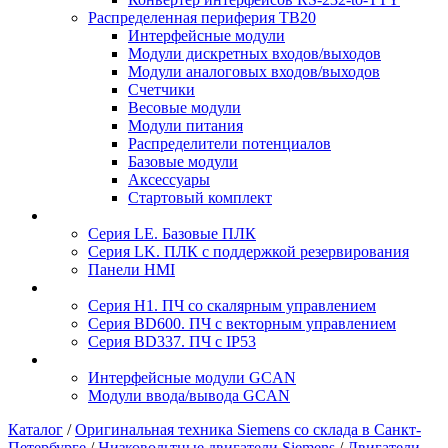
Распределенная периферия TB20
Интерфейсные модули
Модули дискретных входов/выходов
Модули аналоговых входов/выходов
Счетчики
Весовые модули
Модули питания
Распределители потенциалов
Базовые модули
Аксесcуары
Стартовый комплект
Серия LE. Базовые ПЛК
Серия LK. ПЛК с поддержкой резервирования
Панели HMI
Серия H1. ПЧ со скалярным управлением
Серия BD600. ПЧ с векторным управлением
Серия BD337. ПЧ с IP53
Интерфейсные модули GCAN
Модули ввода/вывода GCAN
Каталог
/
Оригинальная техника Siemens со склада в Санкт-
Петербурге
/
Низковольтные двигатели Siemens
/
Двигатели