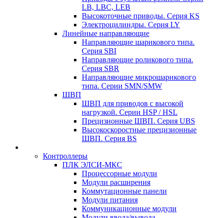
LB, LBC, LEB
Высокоточные приводы. Серия KS
Электроцилиндры. Серия LY
Линейные направляющие
Направляющие шарикового типа.
Серия SBI
Направляющие роликового типа.
Серия SBR
Направляющие микрошарикового
типа. Серии SMN/SMW
ШВП
ШВП для приводов с высокой
нагрузкой. Серии HSP / HSL
Прецизионные ШВП. Серия UBS
Высокоскоростные прецизионные
ШВП. Серия BS
Контроллеры
ПЛК ЭЛСИ-МКС
Процессорные модули
Модули расширения
Коммутационные панели
Модули питания
Коммуникационные модули
Модули ввода/вывода