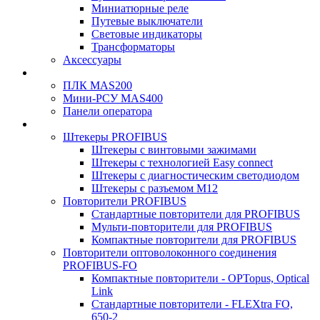
Миниатюрные реле
Путевые выключатели
Световые индикаторы
Трансформаторы
Аксессуары
ПЛК MAS200
Мини-РСУ MAS400
Панели оператора
Штекеры PROFIBUS
Штекеры с винтовыми зажимами
Штекеры с технологией Easy connect
Штекеры с диагностическим светодиодом
Штекеры с разъемом М12
Повторители PROFIBUS
Стандартные повторители для PROFIBUS
Мульти-повторители для PROFIBUS
Компактные повторители для PROFIBUS
Повторители оптоволоконного соединения
PROFIBUS-FO
Компактные повторители - OPTopus, Optical
Link
Стандартные повторители - FLEXtra FO,
650-2