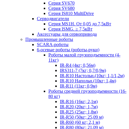
Серия SV670
Серия SV680
Серия IS810 MultiDrive
Серводвигатели
Серия MS1H. От 0,05 до 7,5кВт
Серия ISMG. ≥ 7,5кВт
Аксессуары для сервопривода
Промышленные роботы
SCARA-роботы
6-осевые роботы (роботы-руки)
Роботы малой грузоподъемности (4-
11кг)
IR-R4 (4кг; 0,56м)
IRS311-7 (7кг; 0,7/0,9м)
IR-R10 Настольн.(10кг; 1,1/1,2м)
IR-R10 Напольн.(10кг; 1,4м)
IR-R11 (11кг; 0,9м)
Роботы средней грузоподъемности (16-
80 кг)
IR-R16 (16кг; 2,1м)
IR-R20 (20кг; 1,7м)
IR-R25 (25кг; 1,8м)
IR-R50 (50кг; 25,09 м)
IR-R60 (60 кг; 2,1 м)
IR-R80 (80кг; 21,09 м)