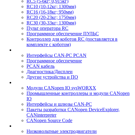
RC5 (5-6кг; 0,915кг)
RC10 (10-12кг; 1300мм)
RC16 (16-18кг; 950мм)
RC20 (20-23кг; 1750мм)
RC30 (30-33кг; 1300мм)
Пульт оператора RC
Программное обеспечение ПУЛЬС
Контроллер для коботов RC (поставляется в
комплекте с коботом)
Интерфейсы CAN-PC PCAN
Программное обеспечение
PCAN кабель
Диагностика/Дисплеи
Другие устройства и ПО
Модули CANopen IO sysWORXX
Промышленные контроллеры и модули CANopen
IO
Интерфейсы и шлюзы CAN-PC
Пакеты разработки CANopen DeviceExplorer,
CANinterpreter
CANopen Source Code
Низковольтные электродвигатели