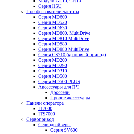
Модули GL10, GR10
Серия H5U
Преобразователи частоты
Серия MD600
Серия MD520
Серия MD630
Серия MD800. MultiDrive
Серия MD810 MultiDrive
Серия MD580
Серия MD880 MultiDrive
Серия CS710 (крановый привод)
Серия MD200
Серия MD290
Серия MD310
Серия MD500
Серия MD500 PLUS
Аксессуары для ПЧ
Дроссели
Прочие аксессуары
Панели оператора
IT7000
ITS7000
Сервопривод
Серводрайверы
Серия SV630