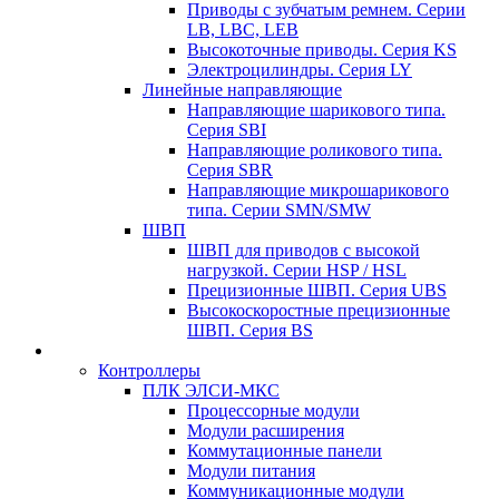
Приводы с зубчатым ремнем. Серии
LB, LBC, LEB
Высокоточные приводы. Серия KS
Электроцилиндры. Серия LY
Линейные направляющие
Направляющие шарикового типа.
Серия SBI
Направляющие роликового типа.
Серия SBR
Направляющие микрошарикового
типа. Серии SMN/SMW
ШВП
ШВП для приводов с высокой
нагрузкой. Серии HSP / HSL
Прецизионные ШВП. Серия UBS
Высокоскоростные прецизионные
ШВП. Серия BS
Контроллеры
ПЛК ЭЛСИ-МКС
Процессорные модули
Модули расширения
Коммутационные панели
Модули питания
Коммуникационные модули