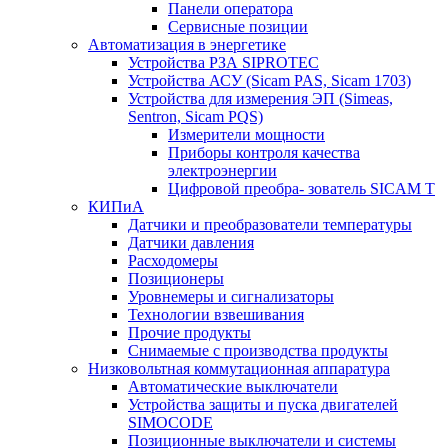
Панели оператора
Сервисные позиции
Автоматизация в энергетике
Устройства РЗА SIPROTEC
Устройства АСУ (Sicam PAS, Sicam 1703)
Устройства для измерения ЭП (Simeas,
Sentron, Sicam PQS)
Измерители мощности
Приборы контроля качества
электроэнергии
Цифровой преобра- зователь SICAM T
КИПиА
Датчики и преобразователи температуры
Датчики давления
Расходомеры
Позиционеры
Уровнемеры и сигнализаторы
Технологии взвешивания
Прочие продукты
Снимаемые с производства продукты
Низковольтная коммутационная аппаратура
Автоматические выключатели
Устройства защиты и пуска двигателей
SIMOCODE
Позиционные выключатели и системы