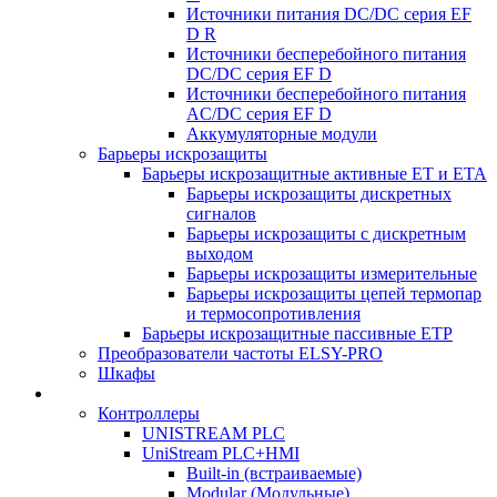
Источники питания DC/DC серия EF
D R
Источники бесперебойного питания
DC/DC серия EF D
Источники бесперебойного питания
AC/DC серия EF D
Аккумуляторные модули
Барьеры искрозащиты
Барьеры искрозащитные активные ET и ETA
Барьеры искрозащиты дискретных
сигналов
Барьеры искрозащиты с дискретным
выходом
Барьеры искрозащиты измерительные
Барьеры искрозащиты цепей термопар
и термосопротивления
Барьеры искрозащитные пассивные ЕТР
Преобразователи частоты ELSY-PRO
Шкафы
Контроллеры
UNISTREAM PLC
UniStream PLC+HMI
Built-in (встраиваемые)
Modular (Модульные)