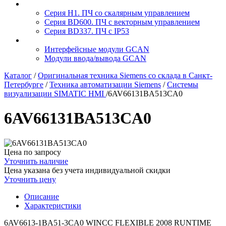
Серия H1. ПЧ со скалярным управлением
Серия BD600. ПЧ с векторным управлением
Серия BD337. ПЧ с IP53
Интерфейсные модули GCAN
Модули ввода/вывода GCAN
Каталог
/
Оригинальная техника Siemens со склада в Санкт-
Петербурге
/
Техника автоматизации Siemens
/
Системы
визуализации SIMATIC HMI
/
6AV66131BA513CA0
6AV66131BA513CA0
Цена по запросу
Уточнить наличие
Цена указана без учета индивидуальной скидки
Уточнить цену
Описание
Характеристики
6AV6613-1BA51-3CA0 WINCC FLEXIBLE 2008 RUNTIME