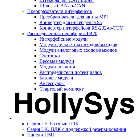
Штекеры для CAN-шины
Шлюзы CAN-to-CAN
Преобразователи интерфейсов
Преобразователи для шины MPI
Конвертер для интерфейса S5
Конвертер интерфейсов RS-232-to-TTY
Распределенная периферия TB20
Интерфейсные модули
Модули дискретных входов/выходов
Модули аналоговых входов/выходов
Счетчики
Весовые модули
Модули питания
Распределители потенциалов
Базовые модули
Аксесcуары
Стартовый комплект
Серия LE. Базовые ПЛК
Серия LK. ПЛК с поддержкой резервирования
Панели HMI