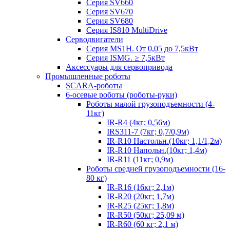
Серия SV660
Серия SV670
Серия SV680
Серия IS810 MultiDrive
Серводвигатели
Серия MS1H. От 0,05 до 7,5кВт
Серия ISMG. ≥ 7,5кВт
Аксессуары для сервопривода
Промышленные роботы
SCARA-роботы
6-осевые роботы (роботы-руки)
Роботы малой грузоподъемности (4-
11кг)
IR-R4 (4кг; 0,56м)
IRS311-7 (7кг; 0,7/0,9м)
IR-R10 Настольн.(10кг; 1,1/1,2м)
IR-R10 Напольн.(10кг; 1,4м)
IR-R11 (11кг; 0,9м)
Роботы средней грузоподъемности (16-
80 кг)
IR-R16 (16кг; 2,1м)
IR-R20 (20кг; 1,7м)
IR-R25 (25кг; 1,8м)
IR-R50 (50кг; 25,09 м)
IR-R60 (60 кг; 2,1 м)