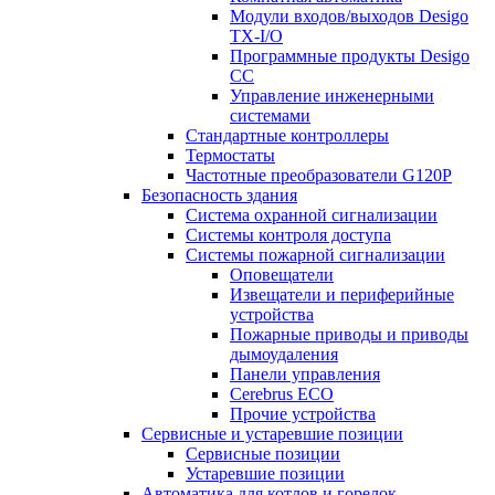
Модули входов/выходов Desigo
TX-I/O
Программные продукты Desigo
CC
Управление инженерными
системами
Стандартные контроллеры
Термостаты
Частотные преобразователи G120P
Безопасность здания
Система охранной сигнализации
Системы контроля доступа
Системы пожарной сигнализации
Оповещатели
Извещатели и периферийные
устройства
Пожарные приводы и приводы
дымоудаления
Панели управления
Cerebrus ECO
Прочие устройства
Сервисные и устаревшие позиции
Сервисные позиции
Устаревшие позиции
Автоматика для котлов и горелок