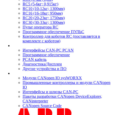
RC5 (5-6кг; 0,915кг)
RC10 (10-12кг; 1300мм)
RC16 (16-18кг; 950мм)
RC20 (20-23кг; 1750мм)
RC30 (30-33кг; 1300мм)
Пульт оператора RC
Программное обеспечение ПУЛЬС
Контроллер для коботов RC (поставляется в
комплекте с коботом)
Интерфейсы CAN-PC PCAN
Программное обеспечение
PCAN кабель
Диагностика/Дисплеи
Другие устройства и ПО
Модули CANopen IO sysWORXX
Промышленные контроллеры и модули CANopen
IO
Интерфейсы и шлюзы CAN-PC
Пакеты разработки CANopen DeviceExplorer,
CANinterpreter
CANopen Source Code