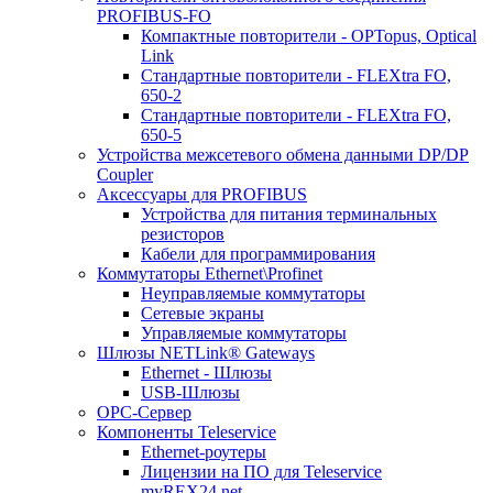
PROFIBUS-FO
Компактные повторители - OPTopus, Optical
Link
Стандартные повторители - FLEXtra FO,
650-2
Стандартные повторители - FLEXtra FO,
650-5
Устройства межсетевого обмена данными DP/DP
Coupler
Аксессуары для PROFIBUS
Устройства для питания терминальных
резисторов
Кабели для программирования
Коммутаторы Ethernet\Profinet
Неуправляемые коммутаторы
Сетевые экраны
Управляемые коммутаторы
Шлюзы NETLink® Gateways
Ethernet - Шлюзы
USB-Шлюзы
ОРС-Сервер
Компоненты Teleservice
Ethernet-роутеры
Лицензии на ПО для Teleservice
myREX24.net