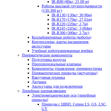
IR-R80 (80кг; 21,09 м)
Роботы высокой грузоподъемности
(130-300 кг)
IR-R130 (130кг; 30,96м)
IR-R170 (170кг; 27,01м)
IR-R220 (220кг; 2,7м)
IR-R245 (245кг; 3,094м)
IR-R300 (300кг; 2,7кг)
Коллаборативные роботы (коботы)
Контроллеры, карты расширения,
аксессуары
Учебные роботизированные ячейки
Пневматические компоненты
Подготовка воздуха
Пропорциональные клапаны
Компоненты управления, пневмоострова
Пневматические приводы (актуаторы)
Вакуумная техника
Датчики
Аксессуары для подключения
Линейные направляющие
Электромеханические оси (линейные
приводы)
Приводы с ШВП. Серии LS, GS, LSC,
GY