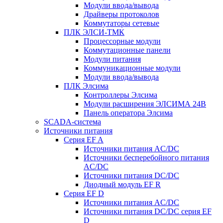
Модули ввода/вывода
Драйверы протоколов
Коммутаторы сетевые
ПЛК ЭЛСИ-ТМК
Процессорные модули
Коммутационные панели
Модули питания
Коммуникационные модули
Модули ввода/вывода
ПЛК Элсима
Контроллеры Элсима
Модули расширения ЭЛСИМА 24В
Панель оператора Элсима
SCADA-система
Источники питания
Серия EF A
Источники питания AC/DC
Источники бесперебойного питания
AC/DC
Источники питания DC/DC
Диодный модуль EF R
Серия EF D
Источники питания AC/DC
Источники питания DC/DC серия EF
D