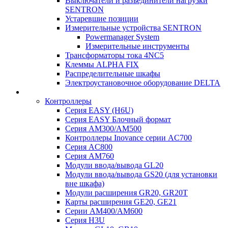
Выключатели и разъединители нагрузки
SENTRON
Устаревшие позиции
Измерительные устройства SENTRON
Powermanager System
Измерительные инструменты
Трансформаторы тока 4NC5
Клеммы ALPHA FIX
Распределительные шкафы
Электроустановочное оборудование DELTA
Контроллеры
Серия EASY (H6U)
Серия EASY Блочный формат
Серия AM300/AM500
Контроллеры Inovance серии AC700
Серия AC800
Серия AM760
Модули ввода/вывода GL20
Модули ввода/вывода GS20 (для установки
вне шкафа)
Модули расширения GR20, GR20T
Карты расширения GE20, GE21
Серии AM400/AM600
Серия H3U