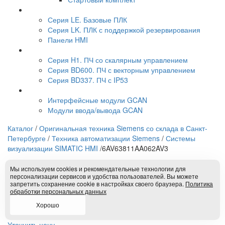
Серия LE. Базовые ПЛК
Серия LK. ПЛК с поддержкой резервирования
Панели HMI
Серия H1. ПЧ со скалярным управлением
Серия BD600. ПЧ с векторным управлением
Серия BD337. ПЧ с IP53
Интерфейсные модули GCAN
Модули ввода/вывода GCAN
Каталог
/
Оригинальная техника Siemens со склада в Санкт-
Петербурге
/
Техника автоматизации Siemens
/
Системы
визуализации SIMATIC HMI
/
6AV63811AA062AV3
6AV63811AA062AV3
Мы используем cookies и рекомендательные технологии для
персонализации сервисов и удобства пользователей. Вы можете
запретить сохранение cookie в настройках своего браузера.
Политика
обработки персональных данных
Цена по запросу
Уточнить наличие
Хорошо
Цена указана без учета индивидуальной скидки
Уточнить цену