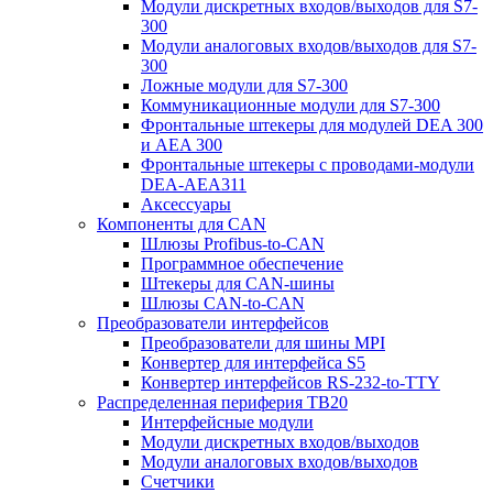
Модули дискретных входов/выходов для S7-
300
Модули аналоговых входов/выходов для S7-
300
Ложные модули для S7-300
Коммуникационные модули для S7-300
Фронтальные штекеры для модулей DEA 300
и AEA 300
Фронтальные штекеры с проводами-модули
DEA-AEA311
Аксессуары
Компоненты для CAN
Шлюзы Profibus-to-CAN
Программное обеспечение
Штекеры для CAN-шины
Шлюзы CAN-to-CAN
Преобразователи интерфейсов
Преобразователи для шины MPI
Конвертер для интерфейса S5
Конвертер интерфейсов RS-232-to-TTY
Распределенная периферия TB20
Интерфейсные модули
Модули дискретных входов/выходов
Модули аналоговых входов/выходов
Счетчики