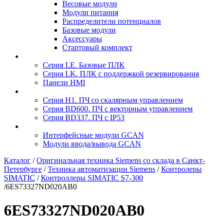
Весовые модули
Модули питания
Распределители потенциалов
Базовые модули
Аксесcуары
Стартовый комплект
Серия LE. Базовые ПЛК
Серия LK. ПЛК с поддержкой резервирования
Панели HMI
Серия H1. ПЧ со скалярным управлением
Серия BD600. ПЧ с векторным управлением
Серия BD337. ПЧ с IP53
Интерфейсные модули GCAN
Модули ввода/вывода GCAN
Каталог
/
Оригинальная техника Siemens со склада в Санкт-
Петербурге
/
Техника автоматизации Siemens
/
Контролеры
SIMATIC
/
Контроллеры SIMATIC S7-300
/
6ES73327ND020AB0
6ES73327ND020AB0