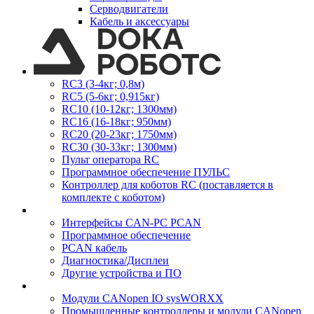
Серводвигатели
Кабель и аксессуары
RC3 (3-4кг; 0,8м)
RC5 (5-6кг; 0,915кг)
RC10 (10-12кг; 1300мм)
RC16 (16-18кг; 950мм)
RC20 (20-23кг; 1750мм)
RC30 (30-33кг; 1300мм)
Пульт оператора RC
Программное обеспечение ПУЛЬС
Контроллер для коботов RC (поставляется в
комплекте с коботом)
Интерфейсы CAN-PC PCAN
Программное обеспечение
PCAN кабель
Диагностика/Дисплеи
Другие устройства и ПО
Модули CANopen IO sysWORXX
Промышленные контроллеры и модули CANopen