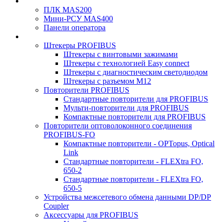
ПЛК MAS200
Мини-РСУ MAS400
Панели оператора
Штекеры PROFIBUS
Штекеры с винтовыми зажимами
Штекеры с технологией Easy connect
Штекеры с диагностическим светодиодом
Штекеры с разъемом М12
Повторители PROFIBUS
Стандартные повторители для PROFIBUS
Мульти-повторители для PROFIBUS
Компактные повторители для PROFIBUS
Повторители оптоволоконного соединения
PROFIBUS-FO
Компактные повторители - OPTopus, Optical
Link
Стандартные повторители - FLEXtra FO,
650-2
Стандартные повторители - FLEXtra FO,
650-5
Устройства межсетевого обмена данными DP/DP
Coupler
Аксессуары для PROFIBUS