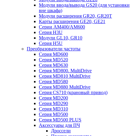
Модули ввода/вывода GS20 (для установки
вне шкафа)
Модули расширения GR20, GR20T
Карты расширения GE20, GE21
Серии AM400/AM600
Серия H3U
Модули GL10, GR10
Серия H5U
Преобразователи частоты
Серия MD600
Серия MD520
Серия MD630
Серия MD800. MultiDrive
Серия MD810 MultiDrive
Серия MD580
Серия MD880 MultiDrive
Серия CS710 (крановый привод)
Серия MD200
Серия MD290
Серия MD310
Серия MD500
Серия MD500 PLUS
Аксессуары для ПЧ
Дроссели