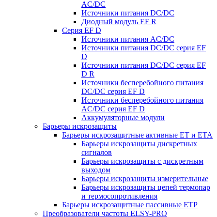
AC/DC
Источники питания DC/DC
Диодный модуль EF R
Серия EF D
Источники питания AC/DC
Источники питания DC/DC серия EF
D
Источники питания DC/DC серия EF
D R
Источники бесперебойного питания
DC/DC серия EF D
Источники бесперебойного питания
AC/DC серия EF D
Аккумуляторные модули
Барьеры искрозащиты
Барьеры искрозащитные активные ET и ETA
Барьеры искрозащиты дискретных
сигналов
Барьеры искрозащиты с дискретным
выходом
Барьеры искрозащиты измерительные
Барьеры искрозащиты цепей термопар
и термосопротивления
Барьеры искрозащитные пассивные ЕТР
Преобразователи частоты ELSY-PRO