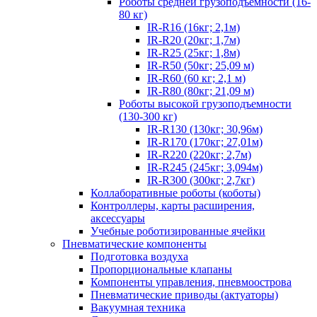
Роботы средней грузоподъемности (16-
80 кг)
IR-R16 (16кг; 2,1м)
IR-R20 (20кг; 1,7м)
IR-R25 (25кг; 1,8м)
IR-R50 (50кг; 25,09 м)
IR-R60 (60 кг; 2,1 м)
IR-R80 (80кг; 21,09 м)
Роботы высокой грузоподъемности
(130-300 кг)
IR-R130 (130кг; 30,96м)
IR-R170 (170кг; 27,01м)
IR-R220 (220кг; 2,7м)
IR-R245 (245кг; 3,094м)
IR-R300 (300кг; 2,7кг)
Коллаборативные роботы (коботы)
Контроллеры, карты расширения,
аксессуары
Учебные роботизированные ячейки
Пневматические компоненты
Подготовка воздуха
Пропорциональные клапаны
Компоненты управления, пневмоострова
Пневматические приводы (актуаторы)
Вакуумная техника