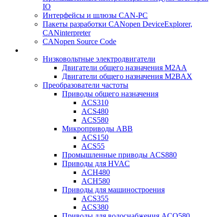
IO
Интерфейсы и шлюзы CAN-PC
Пакеты разработки CANopen DeviceExplorer,
CANinterpreter
CANopen Source Code
Низковольтные электродвигатели
Двигатели общего назначения M2AA
Двигатели общего назначения M2BAX
Преобразователи частоты
Приводы общего назначения
ACS310
ACS480
ACS580
Микроприводы ABB
ACS150
ACS55
Промышленные приводы ACS880
Приводы для HVAC
ACH480
ACH580
Приводы для машиностроения
ACS355
ACS380
Приводы для водоснабжения ACQ580