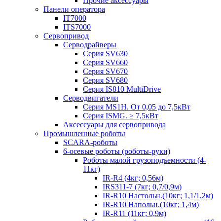
Прочие аксессуары
Панели оператора
IT7000
ITS7000
Сервопривод
Серводрайверы
Серия SV630
Серия SV660
Серия SV670
Серия SV680
Серия IS810 MultiDrive
Серводвигатели
Серия MS1H. От 0,05 до 7,5кВт
Серия ISMG. ≥ 7,5кВт
Аксессуары для сервопривода
Промышленные роботы
SCARA-роботы
6-осевые роботы (роботы-руки)
Роботы малой грузоподъемности (4-
11кг)
IR-R4 (4кг; 0,56м)
IRS311-7 (7кг; 0,7/0,9м)
IR-R10 Настольн.(10кг; 1,1/1,2м)
IR-R10 Напольн.(10кг; 1,4м)
IR-R11 (11кг; 0,9м)