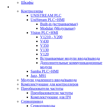
Шкафы
Контроллеры
UNISTREAM PLC
UniStream PLC+HMI
Built-in (встраиваемые)
Modular (Модульные)
Vision PLC+HMI
V1210 - V200
V430
V350
V130
V120
Встраиваемые модули ввода/вывода
Дополнительные коммуникационные
модули
Samba PLC+HMI
Jazz, M91
Модули удаленного ввода/вывода
Комплектующие для контроллеров
Преобразователи частоты
Преобразователи частоты
Комплектующие для ПЧ
Сервопривод
Сервоприводы